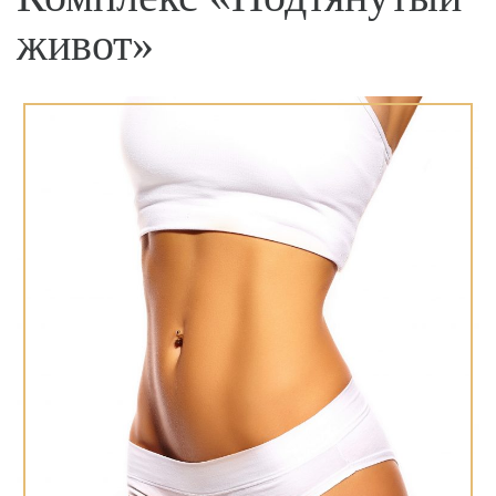
живот»⁣⁣